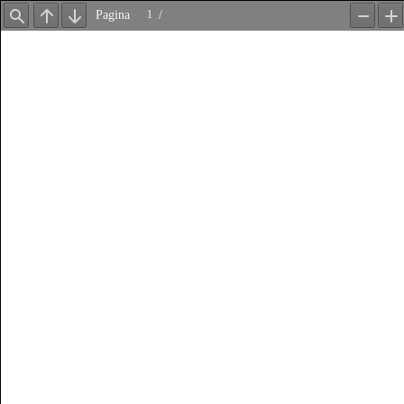
Pagina
/
Trova
Precedente
Avanti
Zoom
In
out