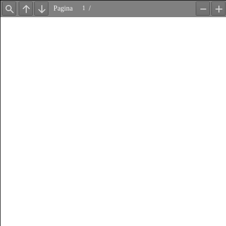
Pagina
/
Trova
Precedente
Avanti
Zoom
In
out